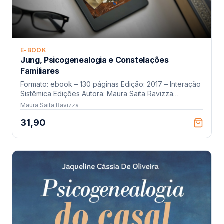
E-BOOK
Jung, Psicogenealogia e Constelações
Familiares
Formato: ebook – 130 páginas Edição: 2017 – Interação
Sistêmica Edições Autora: Maura Saita Ravizza
Tradução e apresentação: Jaqueline Cássia de
Maura Saita Ravizza
Oliveira
31,90