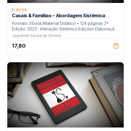
E-BOOK
Casais & Famiílias – Abordagem Sistêmica
Formato: Ebook/Material Didático – 124 páginas 2ª
Edição: 2023- Interação Sistêmica Edições Elaboração:
Jaqueline Cássia Oliveira (CRP 04/7521) Revisão
Jaqueline Cássia de Oliveira
Ortográfica: Maria Teresa Santos
17,80