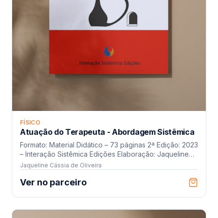
FÍSICO
Atuação do Terapeuta - Abordagem Sistêmica
Formato: Material Didático – 73 páginas 2ª Edição: 2023
– Interação Sistêmica Edições Elaboração: Jaqueline
Cássia Oliveira (CRP 04/7521) Revisão Ortográfica:
Jaqueline Cássia de Oliveira
Maria Teresa Santos
Ver no parceiro