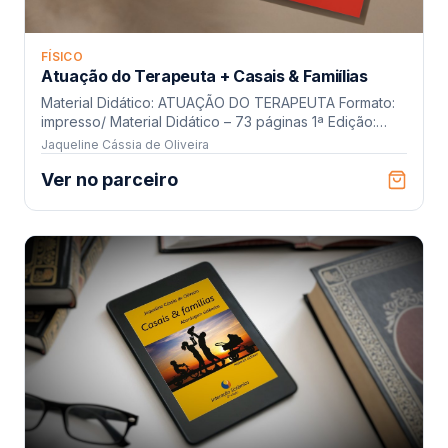
FÍSICO
Atuação do Terapeuta + Casais & Famiílias
Material Didático: ATUAÇÃO DO TERAPEUTA Formato:
impresso/ Material Didático – 73 páginas 1ª Edição:
2015– Interação Sistêmica Edições Elaboração:
Jaqueline Cássia de Oliveira
Jaqueline Cássia Oliveira (CRP 04/7521) Revisão
Ver no parceiro
Ortográfica: Maria Teresa Santos 2. Material