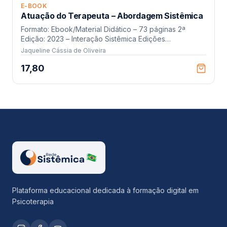
E-BOOK
Atuação do Terapeuta – Abordagem Sistêmica
Formato: Ebook/Material Didático – 73 páginas 2ª
Edição: 2023 – Interação Sistêmica Edições
Elaboração: Jaqueline Cássia Oliveira (CRP 04/7521)
Jaqueline Cássia de Oliveira
Revisão Ortográfica: Maria Teresa Santos
17,80
Plataforma educacional dedicada à formação digital em
Psicoterapia