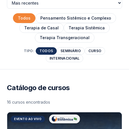
Todos
Pensamento Sistêmico e Complexo
Terapia de Casal
Terapia Sistêmica
Terapia Transgeracional
TIPO:
TODOS
SEMINÁRIO
CURSO
INTERNACIONAL
Catálogo de cursos
16
curso
s
encontrado
s
EVENTO AO VIVO